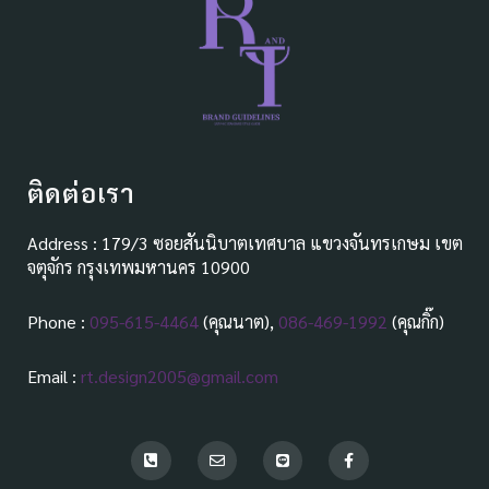
ติดต่อเรา
Address : 179/3 ซอยสันนิบาตเทศบาล แขวงจันทรเกษม เขต
จตุจักร กรุงเทพมหานคร 10900
Phone :
095-615-4464
(คุณนาต),
086-469-1992
(คุณกิ๊ก)
Email :
rt.design2005@gmail.com
P
E
L
F
h
n
i
a
o
v
n
c