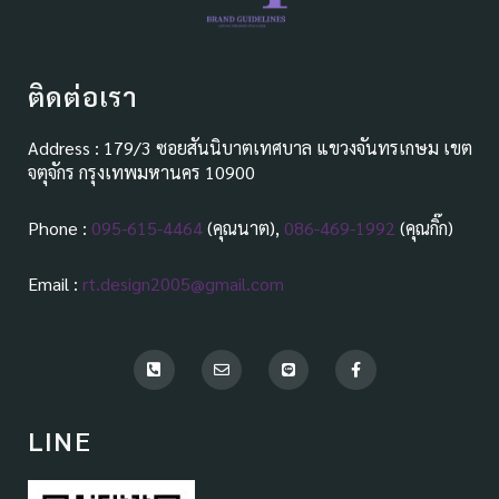
ติดต่อเรา
Address : 179/3 ซอยสันนิบาตเทศบาล แขวงจันทรเกษม เขต
จตุจักร กรุงเทพมหานคร 10900
Phone :
095-615-4464
(คุณนาต),
086-469-1992
(คุณกิ๊ก)
Email :
rt.design2005@gmail.com
P
E
L
F
h
n
i
a
o
v
n
c
n
e
e
e
e
l
b
LINE
-
o
o
s
p
o
q
e
k
u
-
a
f