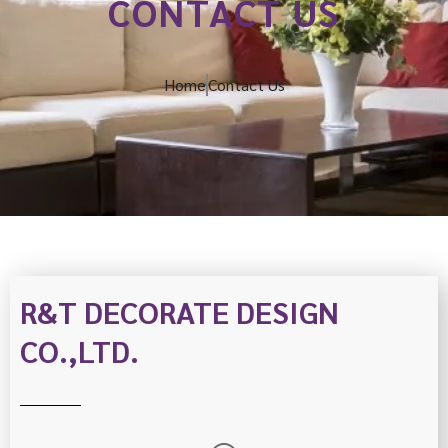
CONTACT US
l
t
Home
Contact Us
R&T DECORATE DESIGN
CO.,LTD.