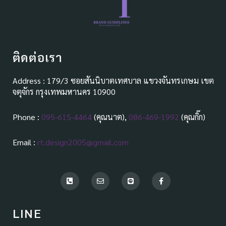
ติดต่อเรา
Address : 179/3 ซอยสันนิบาตเทศบาล แขวงจันทรเกษม เขต
จตุจักร กรุงเทพมหานคร 10900
Phone :
095-615-4464
(คุณนาต),
086-469-1992
(คุณกิ๊ก)
Email :
rt.design2005@gmail.com
P
E
L
F
h
n
i
a
o
v
n
c
n
e
e
e
e
l
b
LINE
-
o
o
s
p
o
q
e
k