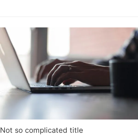
l
t
Not
so
complicated
title
Not so complicated title