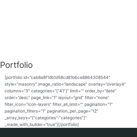
l
t
Portfolio
[portfolio id=”cab8a8f1db1d58cd81b6ce8864308544″
style=”masonry” image_ratio=”landscape” overlay=”overlay4″
columns=”3″ categories=”["41"]” limit=”” order_by=”date”
order=”desc” page_link=”1″ layout=”grid” filter=”none”
filter_icon=”icon-layers” filter_all_limit=”” pagination=”1″
pagination_filters=”1″ pagination_per_page=”12″
_array_keys=”{"categories":"categories"}”
_made_with_builder=”true”][/portfolio]